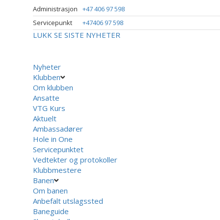
Administrasjon
+47 406 97 598
Servicepunkt
+47406 97 598
LUKK
SE SISTE NYHETER
Nyheter
Klubben
Om klubben
Ansatte
VTG Kurs
Aktuelt
Ambassadører
Hole in One
Servicepunktet
Vedtekter og protokoller
Klubbmestere
Banen
Om banen
Anbefalt utslagssted
Baneguide