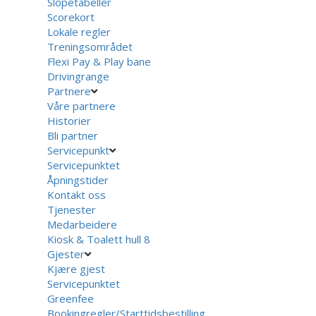
Slopetabeller
Scorekort
Lokale regler
Treningsområdet
Flexi Pay & Play bane
Drivingrange
Partnere
Våre partnere
Historier
Bli partner
Servicepunkt
Servicepunktet
Åpningstider
Kontakt oss
Tjenester
Medarbeidere
Kiosk & Toalett hull 8
Gjester
Kjære gjest
Servicepunktet
Greenfee
Bookingregler/Starttidsbestilling