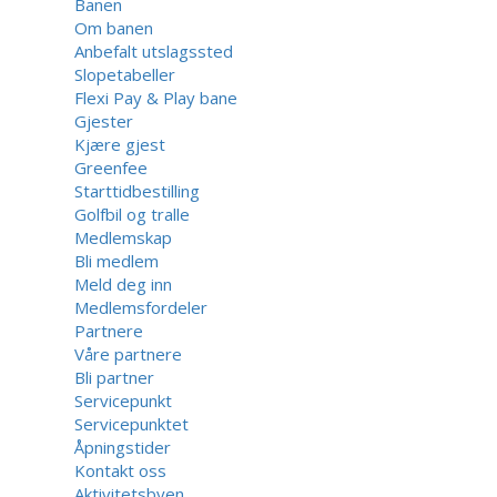
Banen
Om banen
Anbefalt utslagssted
Slopetabeller
Flexi Pay & Play bane
Gjester
Kjære gjest
Greenfee
Starttidbestilling
Golfbil og tralle
Medlemskap
Bli medlem
Meld deg inn
Medlemsfordeler
Partnere
Våre partnere
Bli partner
Servicepunkt
Servicepunktet
Åpningstider
Kontakt oss
Aktivitetsbyen