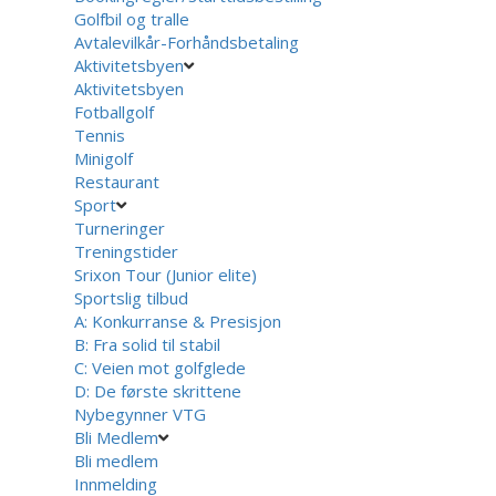
Golfbil og tralle
Avtalevilkår-Forhåndsbetaling
Aktivitetsbyen
Aktivitetsbyen
Fotballgolf
Tennis
Minigolf
Restaurant
Sport
Turneringer
Treningstider
Srixon Tour (Junior elite)
Sportslig tilbud
A: Konkurranse & Presisjon
B: Fra solid til stabil
C: Veien mot golfglede
D: De første skrittene
Nybegynner VTG
Bli Medlem
Bli medlem
Innmelding