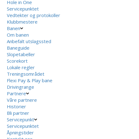
Hole in One
Servicepunktet
Vedtekter og protokoller
Klubbmestere
Banen
Om banen
Anbefalt utslagssted
Baneguide
Slopetabeller
Scorekort
Lokale regler
Treningsområdet
Flexi Pay & Play bane
Drivingrange
Partnere
Våre partnere
Historier
Bli partner
Servicepunkt
Servicepunktet
Åpningstider
Kontakt oss