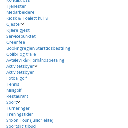
Tjenester
Medarbeidere
Kiosk & Toalett hull 8
Gjester
Kjære gjest
Servicepunktet
Greenfee
Bookingregler/Starttidsbestilling
Golfbil og tralle
Avtalevilkår-Forhåndsbetaling
Aktivitetsbyen
Aktivitetsbyen
Fotballgolf
Tennis
Minigolf
Restaurant
Sport
Turneringer
Treningstider
Srixon Tour (Junior elite)
Sportslig tilbud