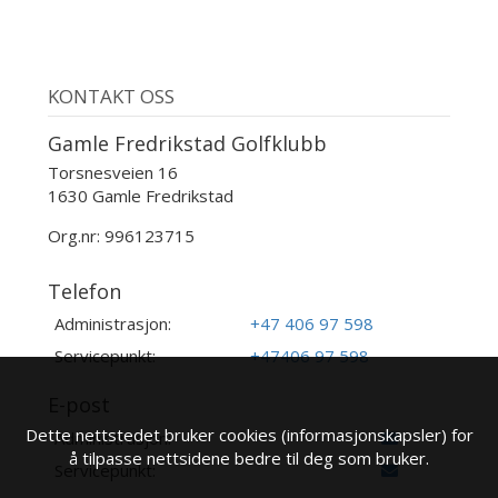
KONTAKT OSS
Gamle Fredrikstad Golfklubb
Torsnesveien 16
1630 Gamle Fredrikstad
Org.nr: 996123715
Telefon
Administrasjon:
+47 406 97 598
Servicepunkt:
+47406 97 598
E-post
Dette nettstedet bruker cookies (informasjonskapsler) for
Administrasjon:
å tilpasse nettsidene bedre til deg som bruker.
Servicepunkt: