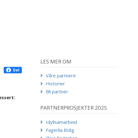
LES MER OM
Del
Våre partnere
Historier
Bli partner
essert:
PARTNERPROSJEKTER 2025
Idyllsamarbeid
Fagerlia Bolig
Flexi Regnskap