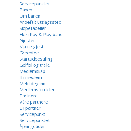
Servicepunktet
Banen
Om banen
Anbefalt utslagssted
Slopetabeller
Flexi Pay & Play bane
Gjester
Kjære gjest
Greenfee
Starttidbestilling
Golfbil og tralle
Medlemskap
Bli medlem
Meld deg inn
Medlemsfordeler
Partnere
Våre partnere
Bli partner
Servicepunkt
Servicepunktet
Åpningstider