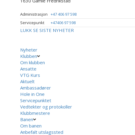
1630 Gamle Fredrikstad
Administrasjon
+47 406 97 598
Servicepunkt
+47406 97 598
LUKK
SE SISTE NYHETER
Nyheter
Klubben
Om klubben
Ansatte
VTG Kurs
Aktuelt
Ambassadører
Hole in One
Servicepunktet
Vedtekter og protokoller
Klubbmestere
Banen
Om banen
Anbefalt utslagssted