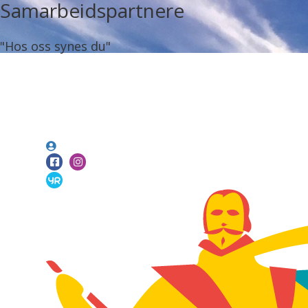
Samarbeidspartnere
"Hos oss synes du"