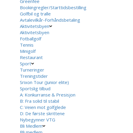
Greenfee
Bookingregler/Starttidsbestilling
Golfbil og tralle
Avtalevilkår-Forhåndsbetaling
Aktivitetsbyen
Aktivitetsbyen
Fotballgolf
Tennis
Minigolf
Restaurant
Sport
Turneringer
Treningstider
Srixon Tour (Junior elite)
Sportslig tilbud
A: Konkurranse & Presisjon
B: Fra solid til stabil
C: Veien mot golfglede
D: De første skrittene
Nybegynner VTG
Bli Medlem
Bli medlem