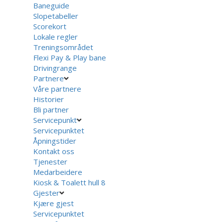
Baneguide
Slopetabeller
Scorekort
Lokale regler
Treningsområdet
Flexi Pay & Play bane
Drivingrange
Partnere
Våre partnere
Historier
Bli partner
Servicepunkt
Servicepunktet
Åpningstider
Kontakt oss
Tjenester
Medarbeidere
Kiosk & Toalett hull 8
Gjester
Kjære gjest
Servicepunktet