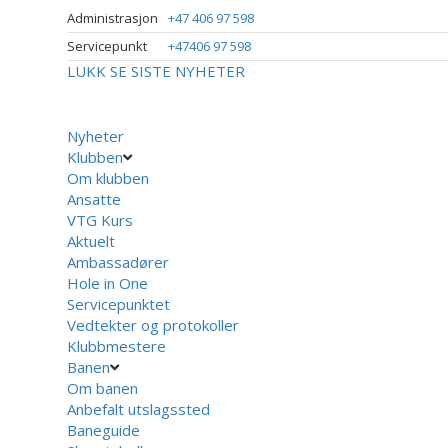
Administrasjon
+47 406 97 598
Servicepunkt
+47406 97 598
LUKK
SE SISTE NYHETER
Nyheter
Klubben
Om klubben
Ansatte
VTG Kurs
Aktuelt
Ambassadører
Hole in One
Servicepunktet
Vedtekter og protokoller
Klubbmestere
Banen
Om banen
Anbefalt utslagssted
Baneguide