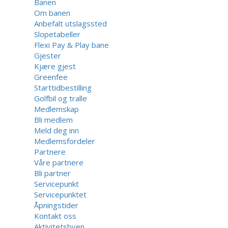
Banen
Om banen
Anbefalt utslagssted
Slopetabeller
Flexi Pay & Play bane
Gjester
Kjære gjest
Greenfee
Starttidbestilling
Golfbil og tralle
Medlemskap
Bli medlem
Meld deg inn
Medlemsfordeler
Partnere
Våre partnere
Bli partner
Servicepunkt
Servicepunktet
Åpningstider
Kontakt oss
Aktivitetsbyen