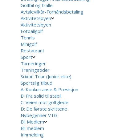
Golfbil og tralle
Avtalevilkår-Forhåndsbetaling
Aktivitetsbyen
Aktivitetsbyen
Fotballgolf
Tennis
Minigolf
Restaurant
Sport
Turneringer
Treningstider
Srixon Tour (Junior elite)
Sportslig tilbud
A: Konkurranse & Presisjon
B: Fra solid til stabil
C: Veien mot golfglede
D: De første skrittene
Nybegynner VTG
Bli Medlem
Bli medlem
Innmelding