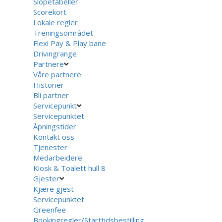
Slopetabeller
Scorekort
Lokale regler
Treningsområdet
Flexi Pay & Play bane
Drivingrange
Partnere
Våre partnere
Historier
Bli partner
Servicepunkt
Servicepunktet
Åpningstider
Kontakt oss
Tjenester
Medarbeidere
Kiosk & Toalett hull 8
Gjester
Kjære gjest
Servicepunktet
Greenfee
Bookingregler/Starttidsbestilling