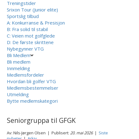
Treningstider
Srixon Tour (Junior elite)
Sportslig tilbud
A: Konkurranse & Presisjon
B: Fra solid til stabil
C: Veien mot golfglede
D: De første skrittene
Nybegynner VTG
Bli Medlem
Bli medlem
Innmelding
Medlemsfordeler
Hvordan bli golfer VTG
Medlemsbestemmelser
Utmelding
Bytte medlemskategori
Seniorgruppa til GFGK
Av: Nils-Jørgen Olsen | Publisert:
20. mai 2026
|
Siste
nyheter
|
Arkiv