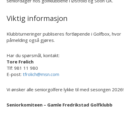
seniordager hos golfklubbene i Østfold og Soon GK.
Viktig informasjon
Klubbturneringer publiseres fortløpende i Golfbox, hvor
påmelding også gjøres.
Har du spørsmål, kontakt:
Tore Frølich
Tlf: 981 11 980
E-post:
tfrolich@msn.com
Vi ønsker alle seniorgolfere lykke til med sesongen 2026!
Seniorkomiteen – Gamle Fredrikstad Golfklubb