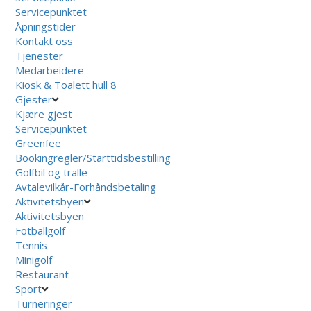
Servicepunktet
Åpningstider
Kontakt oss
Tjenester
Medarbeidere
Kiosk & Toalett hull 8
Gjester
Kjære gjest
Servicepunktet
Greenfee
Bookingregler/Starttidsbestilling
Golfbil og tralle
Avtalevilkår-Forhåndsbetaling
Aktivitetsbyen
Aktivitetsbyen
Fotballgolf
Tennis
Minigolf
Restaurant
Sport
Turneringer