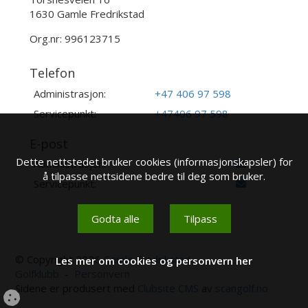
1630 Gamle Fredrikstad
Org.nr: 996123715
Telefon
Administrasjon:
+47 406 97 598
Servicepunkt:
+47406 97 598
E-post
Dette nettstedet bruker cookies (informasjonskapsler) for
Administrasjon:
å tilpasse nettsidene bedre til deg som bruker.
Servicepunkt:
Godta alle
Tilpass
© Copyright 2026
Gamle Fredrikstad
Les mer om cookies og personvern her
Golfklubb
-
Personvern
Sidene er produsert med
Clubsite CMS
av
scangolf.no