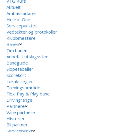
VTG Kurs
Aktuelt
Ambassadører
Hole in One
Servicepunktet
Vedtekter og protokoller
Klubbmestere
Banen
Om banen
Anbefalt utslagssted
Baneguide
Slopetabeller
Scorekort
Lokale regler
Treningsområdet
Flexi Pay & Play bane
Drivingrange
Partnere
Våre partnere
Historier
Bli partner
Servicepunkt