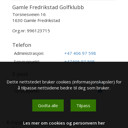
Gamle Fredrikstad Golfklubb
Torsnesveien 16
1630 Gamle Fredrikstad
Org.nr: 996123715
Telefon
Administrasjon:
+47 406 97 598
Servicepunkt:
+47406 97 598
E-post
Dette nettstedet bruker cookies (informasjonskapsler) for
Administrasjon:
å tilpasse nettsidene bedre til deg som bruker.
Servicepunkt:
Godta alle
Tilpass
© Copyright 2026
Gamle Fredrikstad
Les mer om cookies og personvern her