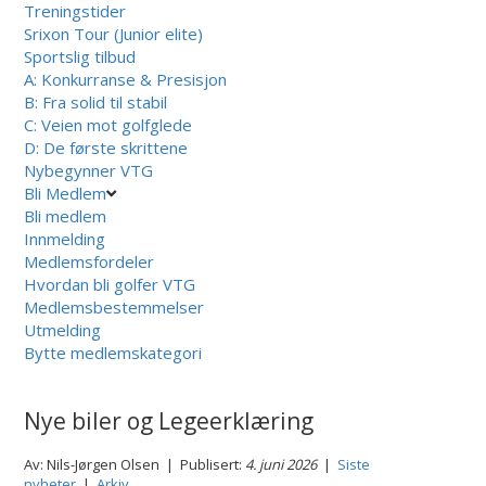
Treningstider
Srixon Tour (Junior elite)
Sportslig tilbud
A: Konkurranse & Presisjon
B: Fra solid til stabil
C: Veien mot golfglede
D: De første skrittene
Nybegynner VTG
Bli Medlem
Bli medlem
Innmelding
Medlemsfordeler
Hvordan bli golfer VTG
Medlemsbestemmelser
Utmelding
Bytte medlemskategori
Nye biler og Legeerklæring
Av: Nils-Jørgen Olsen | Publisert:
4. juni 2026
|
Siste
nyheter
|
Arkiv