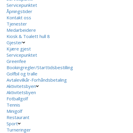
Servicepunktet
Åpningstider
Kontakt oss
Tjenester
Medarbeidere
Kiosk & Toalett hull 8
Gjester
Kjære gjest
Servicepunktet
Greenfee
Bookingregler/Starttidsbestilling
Golfbil og tralle
Avtalevilkår-Forhåndsbetaling
Aktivitetsbyen
Aktivitetsbyen
Fotballgolf
Tennis
Minigolf
Restaurant
Sport
Turneringer