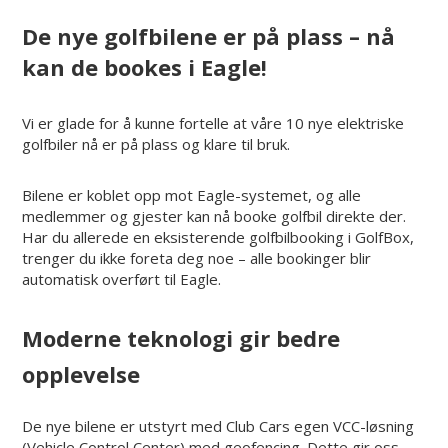
De nye golfbilene er på plass – nå
kan de bookes i Eagle!
Vi er glade for å kunne fortelle at våre 10 nye elektriske
golfbiler nå er på plass og klare til bruk.
Bilene er koblet opp mot Eagle-systemet, og alle
medlemmer og gjester kan nå booke golfbil direkte der.
Har du allerede en eksisterende golfbilbooking i GolfBox,
trenger du ikke foreta deg noe – alle bookinger blir
automatisk overført til Eagle.
Moderne teknologi gir bedre
opplevelse
De nye bilene er utstyrt med Club Cars egen VCC-løsning
(Vehicle Control Center) med geofencing. Dette gir oss