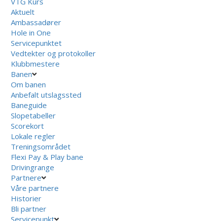
VTG Kurs
Aktuelt
Ambassadører
Hole in One
Servicepunktet
Vedtekter og protokoller
Klubbmestere
Banen
Om banen
Anbefalt utslagssted
Baneguide
Slopetabeller
Scorekort
Lokale regler
Treningsområdet
Flexi Pay & Play bane
Drivingrange
Partnere
Våre partnere
Historier
Bli partner
Servicepunkt