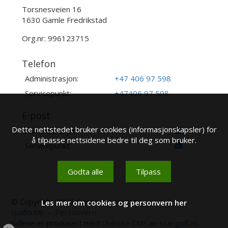
Torsnesveien 16
1630 Gamle Fredrikstad
Org.nr: 996123715
Telefon
Administrasjon:
+47 406 97 598
Servicepunkt:
+47406 97 598
E-post
Dette nettstedet bruker cookies (informasjonskapsler) for
Administrasjon:
å tilpasse nettsidene bedre til deg som bruker.
Servicepunkt:
Godta alle
Tilpass
© Copyright 2026
Gamle Fredrikstad
Les mer om cookies og personvern her
Golfklubb
-
Personvern
Sidene er produsert med
Clubsite CMS
av
scangolf.no