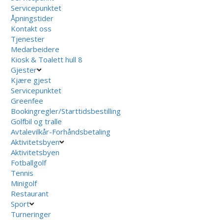
Servicepunktet
Åpningstider
Kontakt oss
Tjenester
Medarbeidere
Kiosk & Toalett hull 8
Gjester
Kjære gjest
Servicepunktet
Greenfee
Bookingregler/Starttidsbestilling
Golfbil og tralle
Avtalevilkår-Forhåndsbetaling
Aktivitetsbyen
Aktivitetsbyen
Fotballgolf
Tennis
Minigolf
Restaurant
Sport
Turneringer