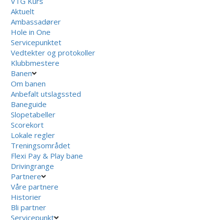
VTG Kurs
Aktuelt
Ambassadører
Hole in One
Servicepunktet
Vedtekter og protokoller
Klubbmestere
Banen
Om banen
Anbefalt utslagssted
Baneguide
Slopetabeller
Scorekort
Lokale regler
Treningsområdet
Flexi Pay & Play bane
Drivingrange
Partnere
Våre partnere
Historier
Bli partner
Servicepunkt