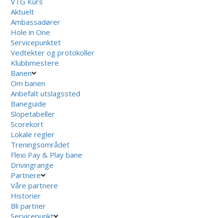
VTG Kurs
Aktuelt
Ambassadører
Hole in One
Servicepunktet
Vedtekter og protokoller
Klubbmestere
Banen
Om banen
Anbefalt utslagssted
Baneguide
Slopetabeller
Scorekort
Lokale regler
Treningsområdet
Flexi Pay & Play bane
Drivingrange
Partnere
Våre partnere
Historier
Bli partner
Servicepunkt