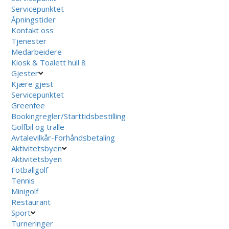
Servicepunktet
Åpningstider
Kontakt oss
Tjenester
Medarbeidere
Kiosk & Toalett hull 8
Gjester
Kjære gjest
Servicepunktet
Greenfee
Bookingregler/Starttidsbestilling
Golfbil og tralle
Avtalevilkår-Forhåndsbetaling
Aktivitetsbyen
Aktivitetsbyen
Fotballgolf
Tennis
Minigolf
Restaurant
Sport
Turneringer