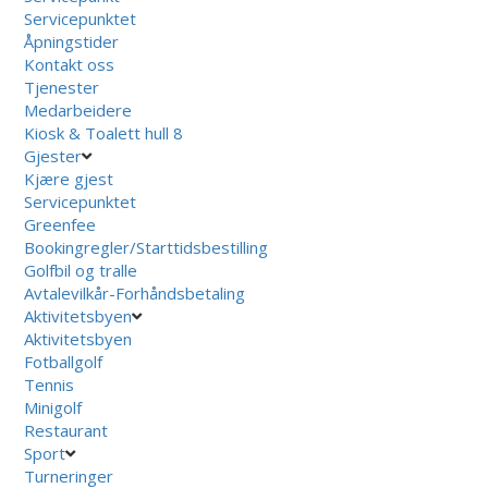
Servicepunktet
Åpningstider
Kontakt oss
Tjenester
Medarbeidere
Kiosk & Toalett hull 8
Gjester
Kjære gjest
Servicepunktet
Greenfee
Bookingregler/Starttidsbestilling
Golfbil og tralle
Avtalevilkår-Forhåndsbetaling
Aktivitetsbyen
Aktivitetsbyen
Fotballgolf
Tennis
Minigolf
Restaurant
Sport
Turneringer