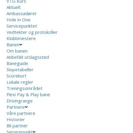
VTG Kurs
Aktuelt
Ambassadører
Hole in One
Servicepunktet
Vedtekter og protokoller
Klubbmestere
Banen
Om banen
Anbefalt utslagssted
Baneguide
Slopetabeller
Scorekort
Lokale regler
Treningsområdet
Flexi Pay & Play bane
Drivingrange
Partnere
Våre partnere
Historier
Bli partner
Servicepunkt