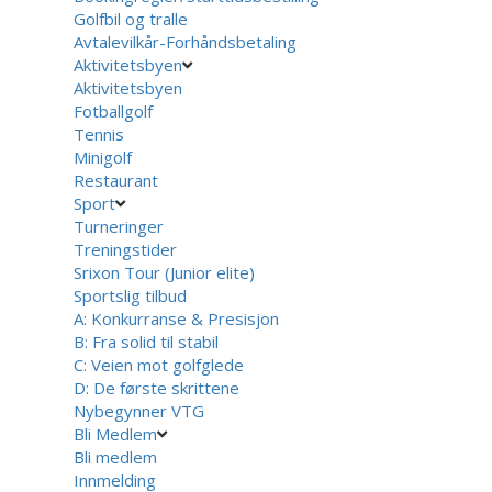
Golfbil og tralle
Avtalevilkår-Forhåndsbetaling
Aktivitetsbyen
Aktivitetsbyen
Fotballgolf
Tennis
Minigolf
Restaurant
Sport
Turneringer
Treningstider
Srixon Tour (Junior elite)
Sportslig tilbud
A: Konkurranse & Presisjon
B: Fra solid til stabil
C: Veien mot golfglede
D: De første skrittene
Nybegynner VTG
Bli Medlem
Bli medlem
Innmelding