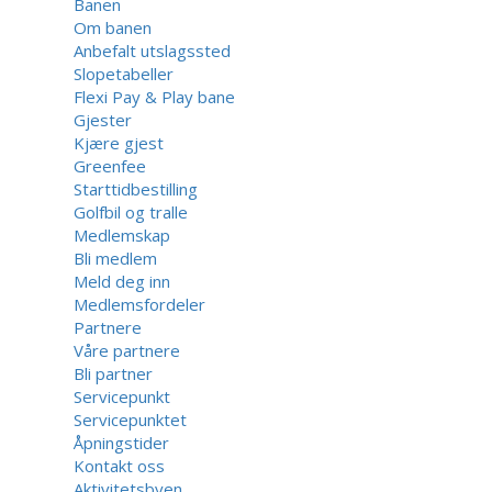
Banen
Om banen
Anbefalt utslagssted
Slopetabeller
Flexi Pay & Play bane
Gjester
Kjære gjest
Greenfee
Starttidbestilling
Golfbil og tralle
Medlemskap
Bli medlem
Meld deg inn
Medlemsfordeler
Partnere
Våre partnere
Bli partner
Servicepunkt
Servicepunktet
Åpningstider
Kontakt oss
Aktivitetsbyen