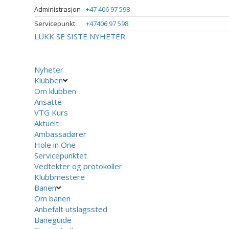
Administrasjon
+47 406 97 598
Servicepunkt
+47406 97 598
LUKK
SE SISTE NYHETER
Nyheter
Klubben
Om klubben
Ansatte
VTG Kurs
Aktuelt
Ambassadører
Hole in One
Servicepunktet
Vedtekter og protokoller
Klubbmestere
Banen
Om banen
Anbefalt utslagssted
Baneguide