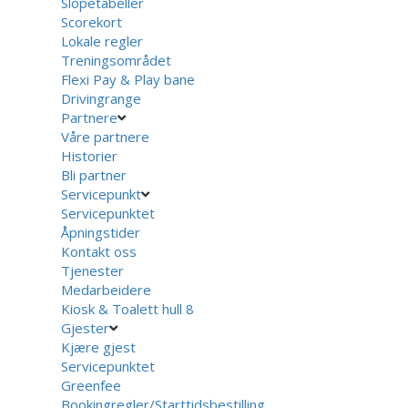
Slopetabeller
Scorekort
Lokale regler
Treningsområdet
Flexi Pay & Play bane
Drivingrange
Partnere
Våre partnere
Historier
Bli partner
Servicepunkt
Servicepunktet
Åpningstider
Kontakt oss
Tjenester
Medarbeidere
Kiosk & Toalett hull 8
Gjester
Kjære gjest
Servicepunktet
Greenfee
Bookingregler/Starttidsbestilling