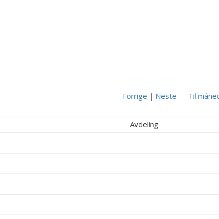
Forrige
|
Neste
Til måne
Avdeling