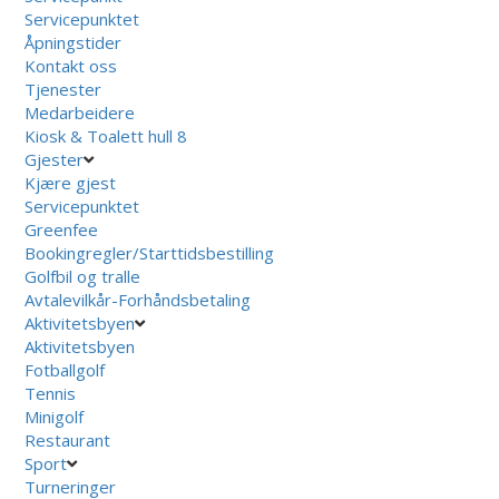
Servicepunktet
Åpningstider
Kontakt oss
Tjenester
Medarbeidere
Kiosk & Toalett hull 8
Gjester
Kjære gjest
Servicepunktet
Greenfee
Bookingregler/Starttidsbestilling
Golfbil og tralle
Avtalevilkår-Forhåndsbetaling
Aktivitetsbyen
Aktivitetsbyen
Fotballgolf
Tennis
Minigolf
Restaurant
Sport
Turneringer