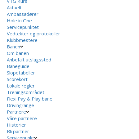
VTG Kurs
Aktuelt
Ambassadører
Hole in One
Servicepunktet
Vedtekter og protokoller
Klubbmestere
Banen
Om banen
Anbefalt utslagssted
Baneguide
Slopetabeller
Scorekort
Lokale regler
Treningsområdet
Flexi Pay & Play bane
Drivingrange
Partnere
Våre partnere
Historier
Bli partner
Servicepunkt