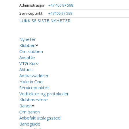
Administrasjon
+47 406 97 598
Servicepunkt
+47406 97 598
LUKK
SE SISTE NYHETER
Nyheter
Klubben
Om klubben
Ansatte
VTG Kurs
Aktuelt
Ambassadører
Hole in One
Servicepunktet
Vedtekter og protokoller
Klubbmestere
Banen
Om banen
Anbefalt utslagssted
Baneguide