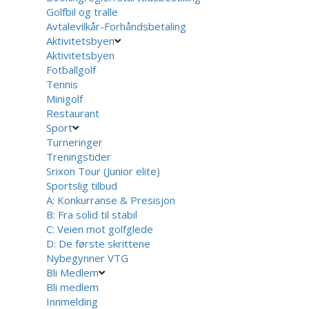
Golfbil og tralle
Avtalevilkår-Forhåndsbetaling
Aktivitetsbyen
Aktivitetsbyen
Fotballgolf
Tennis
Minigolf
Restaurant
Sport
Turneringer
Treningstider
Srixon Tour (Junior elite)
Sportslig tilbud
A: Konkurranse & Presisjon
B: Fra solid til stabil
C: Veien mot golfglede
D: De første skrittene
Nybegynner VTG
Bli Medlem
Bli medlem
Innmelding