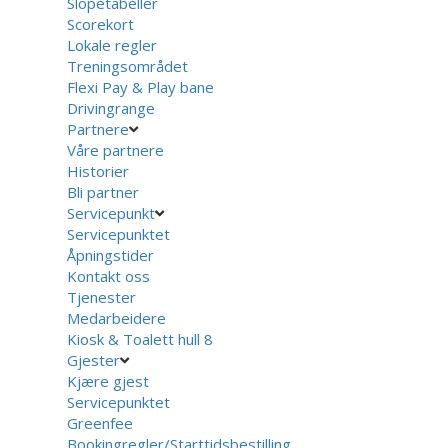
Slopetabeller
Scorekort
Lokale regler
Treningsområdet
Flexi Pay & Play bane
Drivingrange
Partnere
Våre partnere
Historier
Bli partner
Servicepunkt
Servicepunktet
Åpningstider
Kontakt oss
Tjenester
Medarbeidere
Kiosk & Toalett hull 8
Gjester
Kjære gjest
Servicepunktet
Greenfee
Bookingregler/Starttidsbestilling