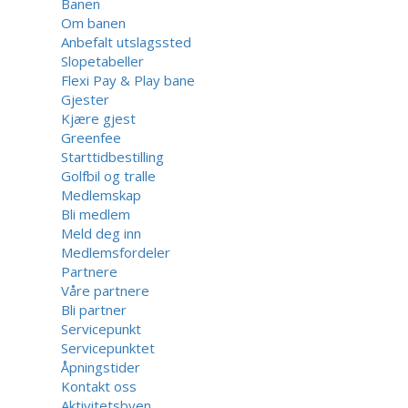
Banen
Om banen
Anbefalt utslagssted
Slopetabeller
Flexi Pay & Play bane
Gjester
Kjære gjest
Greenfee
Starttidbestilling
Golfbil og tralle
Medlemskap
Bli medlem
Meld deg inn
Medlemsfordeler
Partnere
Våre partnere
Bli partner
Servicepunkt
Servicepunktet
Åpningstider
Kontakt oss
Aktivitetsbyen