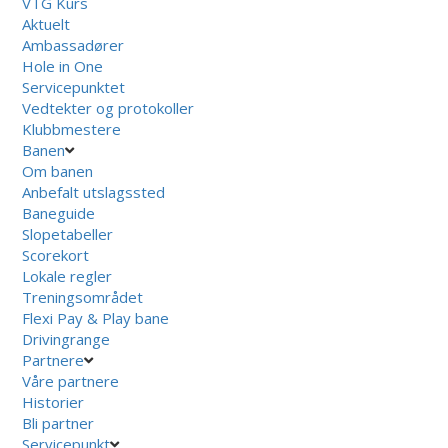
VTG Kurs
Aktuelt
Ambassadører
Hole in One
Servicepunktet
Vedtekter og protokoller
Klubbmestere
Banen
Om banen
Anbefalt utslagssted
Baneguide
Slopetabeller
Scorekort
Lokale regler
Treningsområdet
Flexi Pay & Play bane
Drivingrange
Partnere
Våre partnere
Historier
Bli partner
Servicepunkt