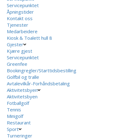
Servicepunktet
Åpningstider
Kontakt oss
Tjenester
Medarbeidere
Kiosk & Toalett hull 8
Gjester
Kjære gjest
Servicepunktet
Greenfee
Bookingregler/Starttidsbestilling
Golfbil og tralle
Avtalevilkår-Forhåndsbetaling
Aktivitetsbyen
Aktivitetsbyen
Fotballgolf
Tennis
Minigolf
Restaurant
Sport
Turneringer