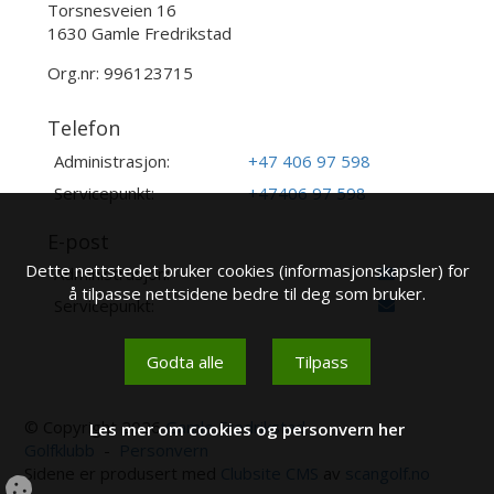
Torsnesveien 16
1630 Gamle Fredrikstad
Org.nr: 996123715
Telefon
Administrasjon:
+47 406 97 598
Servicepunkt:
+47406 97 598
E-post
Dette nettstedet bruker cookies (informasjonskapsler) for
Administrasjon:
å tilpasse nettsidene bedre til deg som bruker.
Servicepunkt:
Godta alle
Tilpass
© Copyright 2026
Gamle Fredrikstad
Les mer om cookies og personvern her
Golfklubb
-
Personvern
Sidene er produsert med
Clubsite CMS
av
scangolf.no