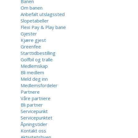
Banen
Om banen
Anbefalt utslagssted
Slopetabeller
Flexi Pay & Play bane
Gjester
Kjære gjest
Greenfee
Starttidbestilling
Golfbil og tralle
Medlemskap
Bli medlem
Meld deg inn
Medlemsfordeler
Partnere
Våre partnere
Bli partner
Servicepunkt
Servicepunktet
Åpningstider
Kontakt oss
Aktivitetsbyen