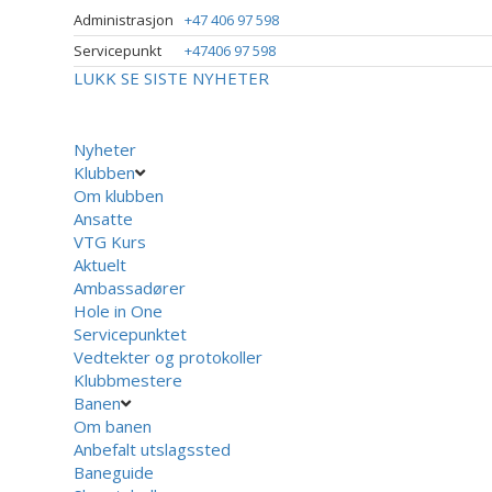
Administrasjon
+47 406 97 598
Servicepunkt
+47406 97 598
LUKK
SE SISTE NYHETER
Nyheter
Klubben
Om klubben
Ansatte
VTG Kurs
Aktuelt
Ambassadører
Hole in One
Servicepunktet
Vedtekter og protokoller
Klubbmestere
Banen
Om banen
Anbefalt utslagssted
Baneguide