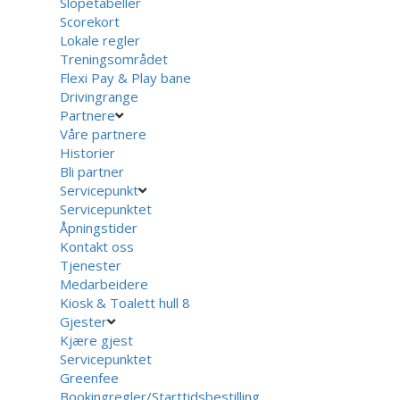
Slopetabeller
Scorekort
Lokale regler
Treningsområdet
Flexi Pay & Play bane
Drivingrange
Partnere
Våre partnere
Historier
Bli partner
Servicepunkt
Servicepunktet
Åpningstider
Kontakt oss
Tjenester
Medarbeidere
Kiosk & Toalett hull 8
Gjester
Kjære gjest
Servicepunktet
Greenfee
Bookingregler/Starttidsbestilling