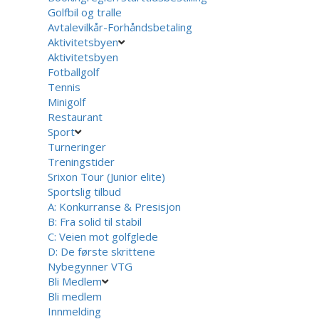
Golfbil og tralle
Avtalevilkår-Forhåndsbetaling
Aktivitetsbyen
Aktivitetsbyen
Fotballgolf
Tennis
Minigolf
Restaurant
Sport
Turneringer
Treningstider
Srixon Tour (Junior elite)
Sportslig tilbud
A: Konkurranse & Presisjon
B: Fra solid til stabil
C: Veien mot golfglede
D: De første skrittene
Nybegynner VTG
Bli Medlem
Bli medlem
Innmelding