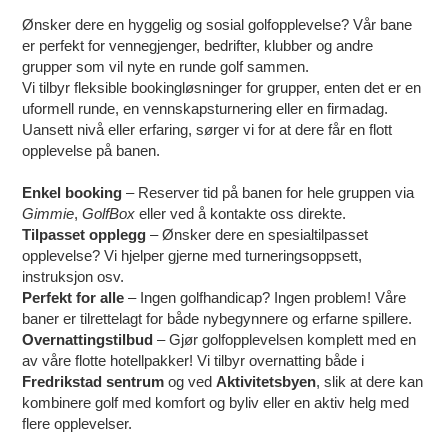
Ønsker dere en hyggelig og sosial golfopplevelse? Vår bane
er perfekt for vennegjenger, bedrifter, klubber og andre
grupper som vil nyte en runde golf sammen.
Vi tilbyr fleksible bookingløsninger for grupper, enten det er en
uformell runde, en vennskapsturnering eller en firmadag.
Uansett nivå eller erfaring, sørger vi for at dere får en flott
opplevelse på banen.
Enkel booking
– Reserver tid på banen for hele gruppen via
Gimmie
,
GolfBox
eller ved å kontakte oss direkte.
Tilpasset opplegg
– Ønsker dere en spesialtilpasset
opplevelse? Vi hjelper gjerne med turneringsoppsett,
instruksjon osv.
Perfekt for alle
– Ingen golfhandicap? Ingen problem! Våre
baner er tilrettelagt for både nybegynnere og erfarne spillere.
Overnattingstilbud
– Gjør golfopplevelsen komplett med en
av våre flotte hotellpakker! Vi tilbyr overnatting både i
Fredrikstad sentrum
og ved
Aktivitetsbyen
, slik at dere kan
kombinere golf med komfort og byliv eller en aktiv helg med
flere opplevelser.