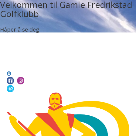
Velkommen til Gamle Fredrikstad
Golfklubb
Håper å se deg