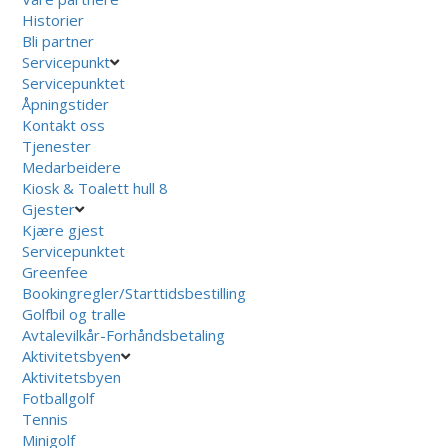
Historier
Bli partner
Servicepunkt
Servicepunktet
Åpningstider
Kontakt oss
Tjenester
Medarbeidere
Kiosk & Toalett hull 8
Gjester
Kjære gjest
Servicepunktet
Greenfee
Bookingregler/Starttidsbestilling
Golfbil og tralle
Avtalevilkår-Forhåndsbetaling
Aktivitetsbyen
Aktivitetsbyen
Fotballgolf
Tennis
Minigolf