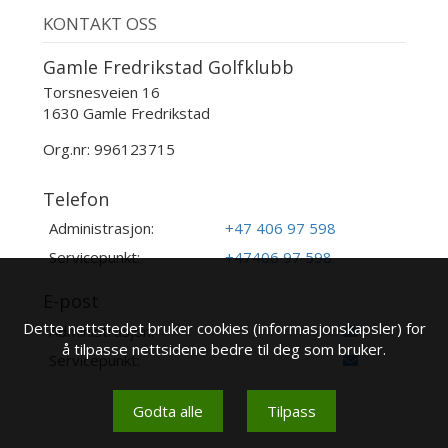
KONTAKT OSS
Gamle Fredrikstad Golfklubb
Torsnesveien 16
1630 Gamle Fredrikstad
Org.nr: 996123715
Telefon
Administrasjon:
+47 406 97 598
Servicepunkt:
+47406 97 598
E-post
Dette nettstedet bruker cookies (informasjonskapsler) for
Administrasjon:
å tilpasse nettsidene bedre til deg som bruker.
Servicepunkt:
Godta alle
Tilpass