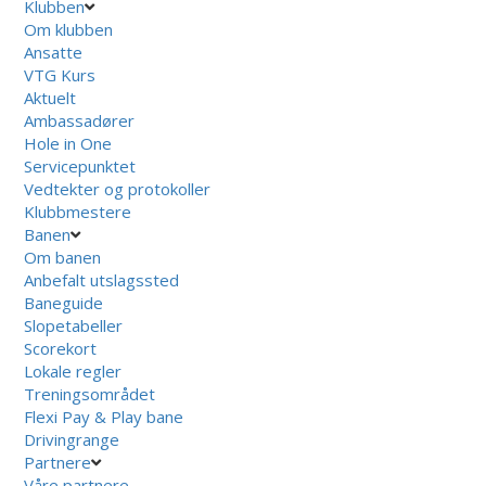
Klubben
Om klubben
Ansatte
VTG Kurs
Aktuelt
Ambassadører
Hole in One
Servicepunktet
Vedtekter og protokoller
Klubbmestere
Banen
Om banen
Anbefalt utslagssted
Baneguide
Slopetabeller
Scorekort
Lokale regler
Treningsområdet
Flexi Pay & Play bane
Drivingrange
Partnere
Våre partnere