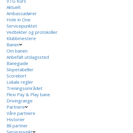
VTG Kurs
Aktuelt
Ambassadører
Hole in One
Servicepunktet
Vedtekter og protokoller
Klubbmestere
Banen
Om banen
Anbefalt utslagssted
Baneguide
Slopetabeller
Scorekort
Lokale regler
Treningsområdet
Flexi Pay & Play bane
Drivingrange
Partnere
Våre partnere
Historier
Bli partner
Servicepunkt