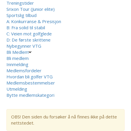
Treningstider
Srixon Tour (Junior elite)
Sportslig tilbud
A: Konkurranse & Presisjon
B: Fra solid til stabil
C: Veien mot golfglede
D: De første skrittene
Nybegynner VTG
Bli Medlem
Bli medlem
Innmelding
Medlemsfordeler
Hvordan bli golfer VTG
Medlemsbestemmelser
Utmelding
Bytte medlemskategori
OBS! Den siden du forsøker å nå finnes ikke på dette
nettstedet.