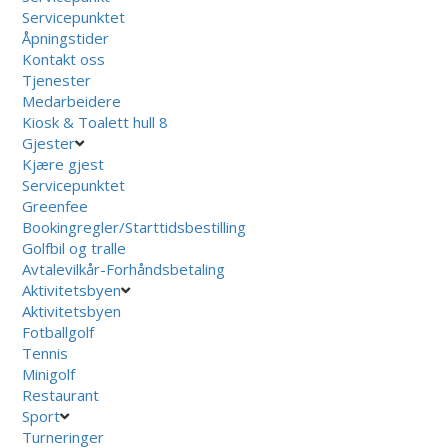
Servicepunktet
Åpningstider
Kontakt oss
Tjenester
Medarbeidere
Kiosk & Toalett hull 8
Gjester
Kjære gjest
Servicepunktet
Greenfee
Bookingregler/Starttidsbestilling
Golfbil og tralle
Avtalevilkår-Forhåndsbetaling
Aktivitetsbyen
Aktivitetsbyen
Fotballgolf
Tennis
Minigolf
Restaurant
Sport
Turneringer