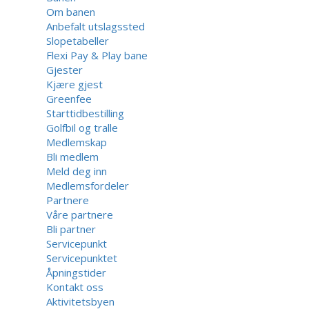
Om banen
Anbefalt utslagssted
Slopetabeller
Flexi Pay & Play bane
Gjester
Kjære gjest
Greenfee
Starttidbestilling
Golfbil og tralle
Medlemskap
Bli medlem
Meld deg inn
Medlemsfordeler
Partnere
Våre partnere
Bli partner
Servicepunkt
Servicepunktet
Åpningstider
Kontakt oss
Aktivitetsbyen