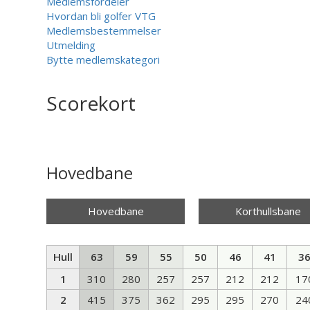
Medlemsfordeler
Hvordan bli golfer VTG
Medlemsbestemmelser
Utmelding
Bytte medlemskategori
Scorekort
Hovedbane
Hovedbane
Korthullsbane
Hull
63
59
55
50
46
41
3
1
310
280
257
257
212
212
17
2
415
375
362
295
295
270
24