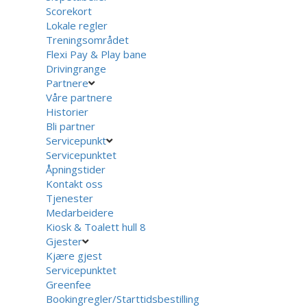
Scorekort
Lokale regler
Treningsområdet
Flexi Pay & Play bane
Drivingrange
Partnere
Våre partnere
Historier
Bli partner
Servicepunkt
Servicepunktet
Åpningstider
Kontakt oss
Tjenester
Medarbeidere
Kiosk & Toalett hull 8
Gjester
Kjære gjest
Servicepunktet
Greenfee
Bookingregler/Starttidsbestilling