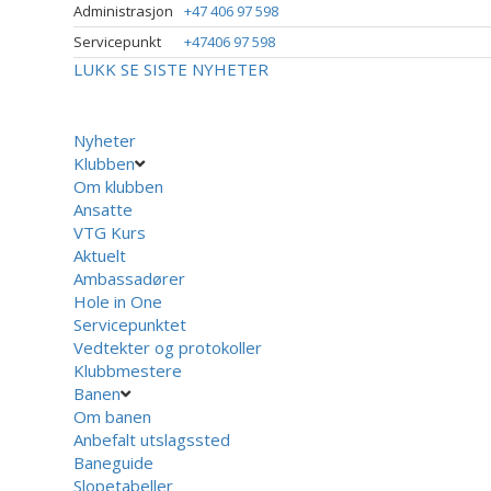
Administrasjon
+47 406 97 598
Servicepunkt
+47406 97 598
LUKK
SE SISTE NYHETER
Nyheter
Klubben
Om klubben
Ansatte
VTG Kurs
Aktuelt
Ambassadører
Hole in One
Servicepunktet
Vedtekter og protokoller
Klubbmestere
Banen
Om banen
Anbefalt utslagssted
Baneguide
Slopetabeller