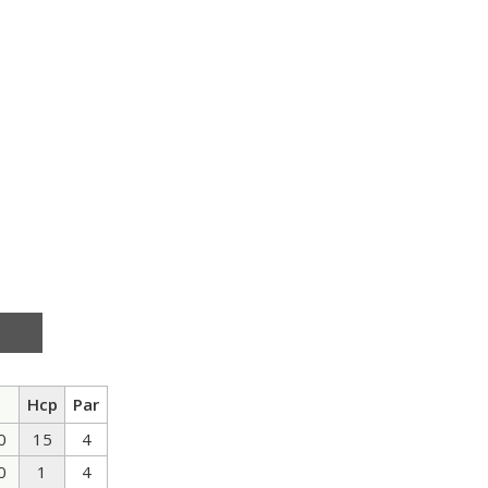
6
Hcp
Par
0
15
4
0
1
4