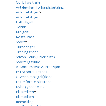
Golfbil og tralle
Avtalevilkår-Forhåndsbetaling
Aktivitetsbyen
Aktivitetsbyen
Fotballgolf
Tennis
Minigolf
Restaurant
Sport
Turneringer
Treningstider
Srixon Tour (Junior elite)
Sportslig tilbud
A: Konkurranse & Presisjon
B: Fra solid til stabil
C: Veien mot golfglede
D: De første skrittene
Nybegynner VTG
Bli Medlem
Bli medlem
Innmelding