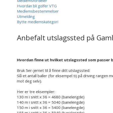
Medlemsfordeler
Hvordan bli golfer VTG
Medlemsbestemmelser
Utmelding
Bytte medlemskategori
Anbefalt utslagssted på Gaml
Hvordan finne ut hvilket utslagssted som passer 
Bruk 5er-jernet til å finne ditt utslagssted:
Slå et antall baller (for eksempel ti) på driving rangen
mot deg selv).
Her er tre eksempler:
130 m i snitt x 36 = 4680 (banelengde)
140 m i snitt x 36 = 5040 (banelengde)
150 m i snitt x 36 = 5400 (banelengde)
165 m i snitt x 36 = 5940 (banelengde)