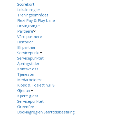
Scorekort
Lokale regler
Treningsområdet
Flexi Pay & Play bane
Drivingrange
Partnere
Våre partnere
Historier
Bli partner
Servicepunkt
Servicepunktet
Åpningstider
Kontakt oss
Tjenester
Medarbeidere
Kiosk & Toalett hull 8
Gjester
Kjære gjest
Servicepunktet
Greenfee
Bookingregler/Starttidsbestilling