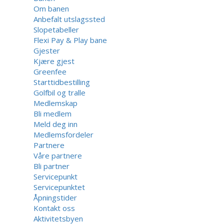
Om banen
Anbefalt utslagssted
Slopetabeller
Flexi Pay & Play bane
Gjester
Kjære gjest
Greenfee
Starttidbestilling
Golfbil og tralle
Medlemskap
Bli medlem
Meld deg inn
Medlemsfordeler
Partnere
Våre partnere
Bli partner
Servicepunkt
Servicepunktet
Åpningstider
Kontakt oss
Aktivitetsbyen