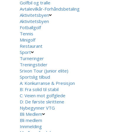
Golfbil og tralle
Avtalevilkår-Forhåndsbetaling
Aktivitetsbyen
Aktivitetsbyen
Fotballgolf
Tennis
Minigolf
Restaurant
Sport
Turneringer
Treningstider
Srixon Tour (Junior elite)
Sportslig tilbud
A: Konkurranse & Presisjon
B: Fra solid til stabil
C: Veien mot golfglede
D: De første skrittene
Nybegynner VTG
Bli Medlem
Bli medlem
Innmelding