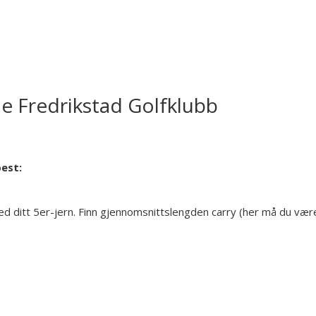
e Fredrikstad Golfklubb
best:
 med ditt 5er-jern. Finn gjennomsnittslengden carry (her må du vær