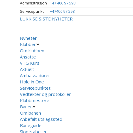
Administrasjon
+47 406 97 598
Servicepunkt
+47406 97 598
LUKK
SE SISTE NYHETER
Nyheter
Klubben
Om klubben
Ansatte
VTG Kurs
Aktuelt
Ambassadører
Hole in One
Servicepunktet
Vedtekter og protokoller
Klubbmestere
Banen
Om banen
Anbefalt utslagssted
Baneguide
Slopetabeller