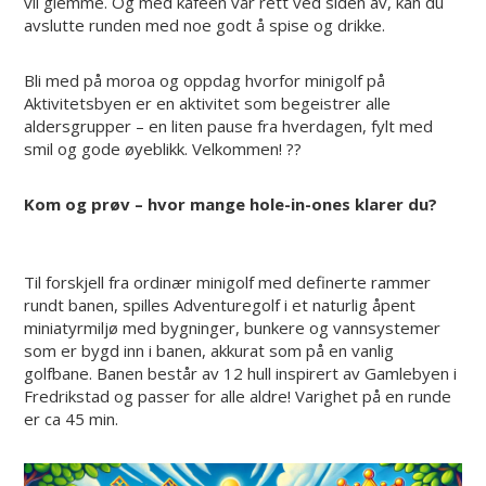
vil glemme. Og med kaféen vår rett ved siden av, kan du
avslutte runden med noe godt å spise og drikke.
Bli med på moroa og oppdag hvorfor minigolf på
Aktivitetsbyen er en aktivitet som begeistrer alle
aldersgrupper – en liten pause fra hverdagen, fylt med
smil og gode øyeblikk. Velkommen! ??
Kom og prøv – hvor mange hole-in-ones klarer du?
Til forskjell fra ordinær minigolf med definerte rammer
rundt banen, spilles Adventuregolf i et naturlig åpent
miniatyrmiljø med bygninger, bunkere og vannsystemer
som er bygd inn i banen, akkurat som på en vanlig
golfbane. Banen består av 12 hull inspirert av Gamlebyen i
Fredrikstad og passer for alle aldre! Varighet på en runde
er ca 45 min.