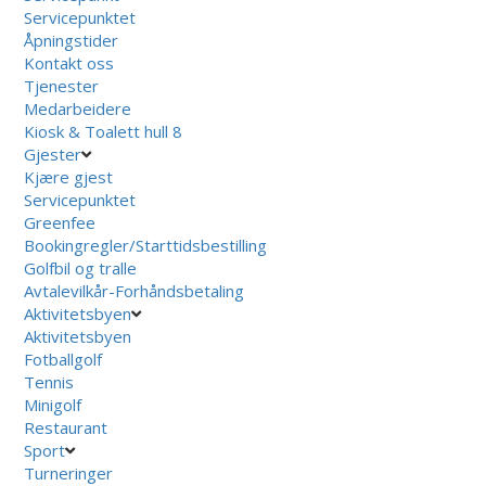
Servicepunktet
Åpningstider
Kontakt oss
Tjenester
Medarbeidere
Kiosk & Toalett hull 8
Gjester
Kjære gjest
Servicepunktet
Greenfee
Bookingregler/Starttidsbestilling
Golfbil og tralle
Avtalevilkår-Forhåndsbetaling
Aktivitetsbyen
Aktivitetsbyen
Fotballgolf
Tennis
Minigolf
Restaurant
Sport
Turneringer