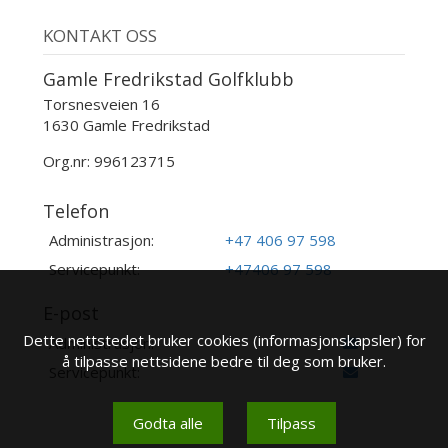
KONTAKT OSS
Gamle Fredrikstad Golfklubb
Torsnesveien 16
1630 Gamle Fredrikstad
Org.nr: 996123715
Telefon
Administrasjon:
+47 406 97 598
Servicepunkt:
+47406 97 598
E-post
Dette nettstedet bruker cookies (informasjonskapsler) for
Administrasjon:
å tilpasse nettsidene bedre til deg som bruker.
Servicepunkt:
Godta alle
Tilpass