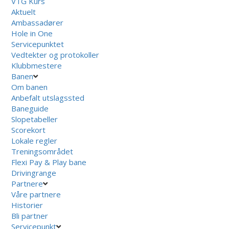
VTG Kurs
Aktuelt
Ambassadører
Hole in One
Servicepunktet
Vedtekter og protokoller
Klubbmestere
Banen
Om banen
Anbefalt utslagssted
Baneguide
Slopetabeller
Scorekort
Lokale regler
Treningsområdet
Flexi Pay & Play bane
Drivingrange
Partnere
Våre partnere
Historier
Bli partner
Servicepunkt